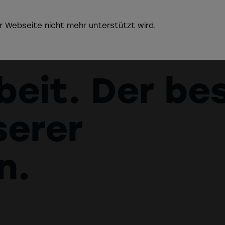
r Webseite nicht mehr unterstützt wird.
eit. Der be
Die
Chr
serer
n.