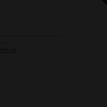
inks
idelio.sg