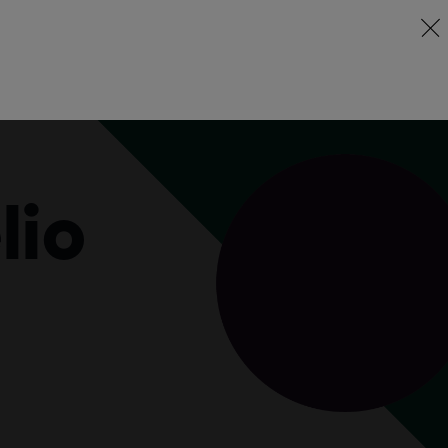
 Story hinter
istians Farbwelt
lio