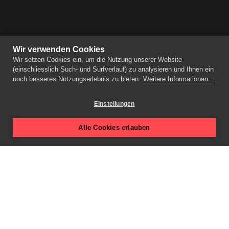
dur
str
Mar
ent
Wir verwenden Cookies
Wir setzen Cookies ein, um die Nutzung unserer Website
Den
(einschliesslich Such- und Surfverlauf) zu analysieren und Ihnen ein
Imm
noch besseres Nutzungserlebnis zu bieten.
Weitere Informationen...
Flu
vis
Nah
Einstellungen
ges
Fam
Alle Cookies erlauben
Zie
Par
pro
Wo
Au
wur
Ne
041 210 50 90
rea