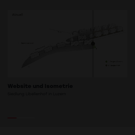
Website und Isometrie
Um
Siedlung Libellenhof in Luzern
Im 
Als
seh
Adl
Ver
Im