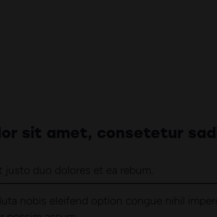
or sit amet, consetetur sadi
 justo duo dolores et ea rebum.
uta nobis eleifend option congue nihil imper
uis nostrud exerci tation ullamcorper suscipit loborti
um dolor sit amet, consectetuer adipiscing elit, 
er possim assum.