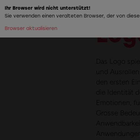
Ihr Browser wird nicht unterstützt!
Sie verwenden einen veralteten Browser, der von diese
Log
Browser aktualisieren
Das Logo spie
und Ausrollen 
den ersten Ei
die Identität
Emotionen, fü
Grosse Bedeu
Anwendbarkeit
Anwendungen h