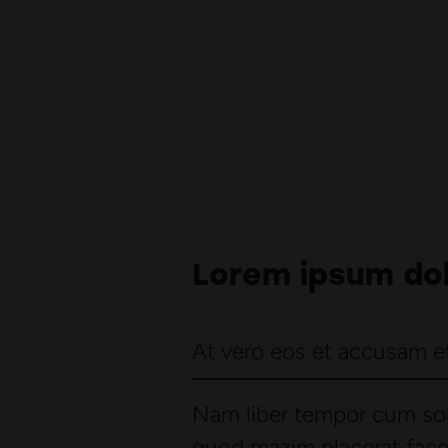
Lorem ipsum dol
At vero eos et accusam et
Nam liber tempor cum sol
Ut wisi enim ad minim veniam, q
commodo consequat. Lorem ips
quod mazim placerat fac