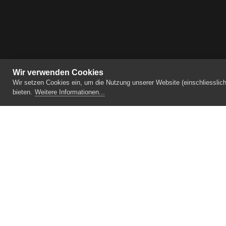
Wir verwenden Cookies
Wir setzen Cookies ein, um die Nutzung unserer Website (einschliesslic
bieten.
Weitere Informationen...
041 210 50 90
info
blickwinkel.lu