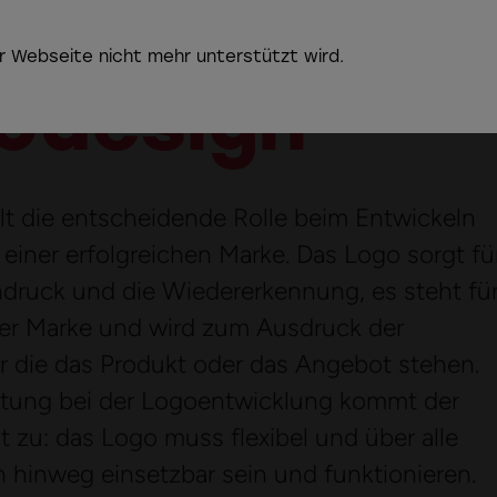
r Webseite nicht mehr unterstützt wird.
odesign
Die
lt die entscheidende Rolle beim Entwickeln
Chr
einer erfolgreichen Marke. Das Logo sorgt fü
ndruck und die Wiedererkennung, es steht fü
 der Marke und wird zum Ausdruck der
r die das Produkt oder das Angebot stehen.
tung bei der Logoentwicklung kommt der
 zu: das Logo muss flexibel und über alle
inweg einsetzbar sein und funktionieren.