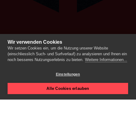
Wir verwenden Cookies
Wir setzen Cookies ein, um die Nutzung unserer Website
(einschliesslich Such- und Surfverlauf) zu analysieren und Ihnen ein
noch besseres Nutzungserlebnis zu bieten.
Weitere Informationen...
Einstellungen
Als Werbeagentur zeichnen
Alle Cookies erlauben
wir uns durch erfrischende
Ideen und eine pragmatische
Arbeitsweise aus. So kreieren
wir überzeugende Ergebnisse
in
Branding
,
Content
,
Print-